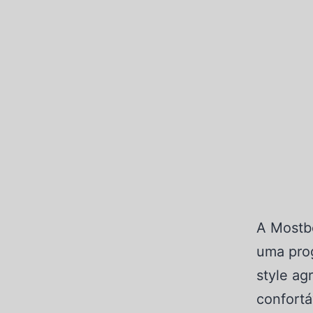
A Mostbe
uma pro
style ag
confortá