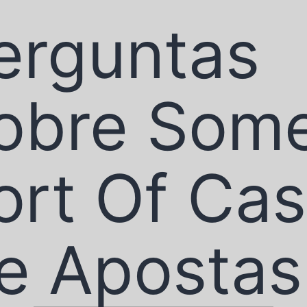
erguntas
obre Som
ort Of Ca
e Apostas