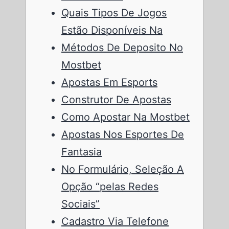
Quais Tipos De Jogos
Estão Disponíveis Na
Métodos De Deposito No
Mostbet
Apostas Em Esports
Construtor De Apostas
Como Apostar Na Mostbet
Apostas Nos Esportes De
Fantasia
No Formulário, Seleção A
Opção “pelas Redes
Sociais”
Cadastro Via Telefone