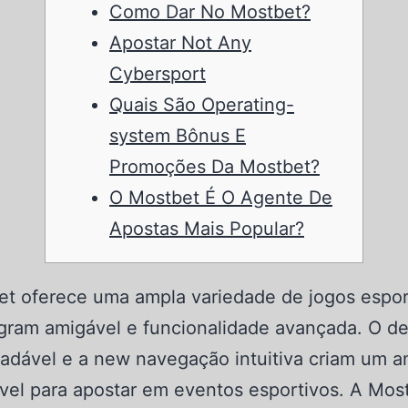
Como Dar No Mostbet?
Apostar Not Any
Cybersport
Quais São Operating-
system Bônus E
Promoções Da Mostbet?
O Mostbet É O Agente De
Apostas Mais Popular?
t oferece uma ampla variedade de jogos espor
gram amigável e funcionalidade avançada. O de
radável e a new navegação intuitiva criam um 
vel para apostar em eventos esportivos. A Mos