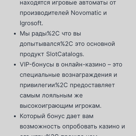
находятся игровые автоматы от
производителей Novomatic и
Igrosoft.
Мы рады%2C что вы
допытывался%2C это основной
продукт SlotCatalogs.
VIP-бонусы в онлайн-казино – это
специальные вознаграждения и
привилегии%2C предоставляет
самым лояльным же
высокоиграющим игрокам.
Который бонус дает вам
возможность опробовать казино и