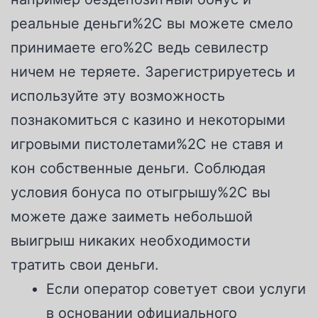
реальные деньги%2C вы можете смело
принимаете его%2C ведь севилестр
ничем не теряете. Зарегистрируетесь и
используйте эту возможность
познакомиться с казино и некоторыми
игровыми пистолетами%2C не ставя и
кон собственные деньги. Соблюдая
условия бонуса по отыгрышу%2C вы
можете даже заиметь небольшой
выигрыш никаких необходимости
тратить свои деньги.
Если оператор советует свои услуги
в основании официального