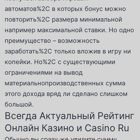
автоматов%2C в которых бонус можно
повторить%2C размера минимальной
например максимальной ставки. Но одно
преимущество – возможность
заработать%2C только вложив в игру ни
копейки. Но%2C с существующими
ограничениями на вывод
материальнопроизводственных сумма
этого дохода вряд ли сделано слишком
большой.
Всегда Актуальный Рейтинг
Онлайн Казино и Casino Ru
Обычно вы сразу же увидите сумму