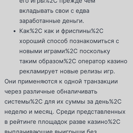
его игры%2C прежде чем
вкладывать свои с едва
заработанные деньги.
Как%2C как и фриспины%2C
хороший способ познакомиться с
новыми играми%2C поскольку
таким образом%2C оператор казино
рекламирует новые релизы игр.
Они применяются к одной транзакции
через различные обналичивать
системы%2C для их суммы за день%2C
неделю и месяц. Среди представленных
в рейтинге площадок разве казино%2C
выплачивающие выигрыши без