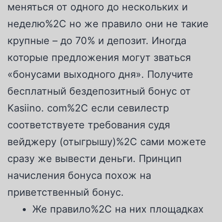
меняться от одного до нескольких и
неделю%2C но же правило они не такие
крупные – до 70% и депозит. Иногда
которые предложения могут зваться
«бонусами выходного дня». Получите
бесплатный бездепозитный бонус от
Kasiino. com%2C если севилестр
соответствуете требования судя
вейджеру (отыгрышу)%2C сами можете
сразу же вывести деньги. Принцип
начисления бонуса похож на
приветственный бонус.
Же правило%2C на них площадках