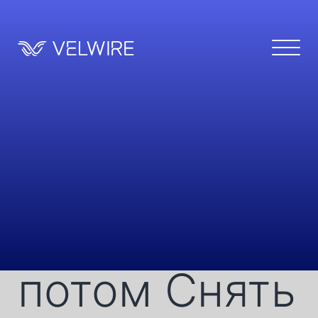
“казино
1win
1win
Skip
Velwire
to
Бонусы За
content
Регистраци
ю Которые
Можно
потом Снять