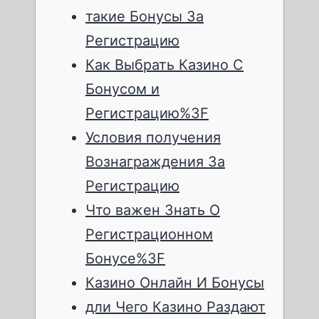
такие Бонусы За
Регистрацию
Как Выбрать Казино С
Бонусом и
Регистрацию%3F
Условия получения
Вознаграждения За
Регистрацию
Что важен Знать О
Регистрационном
Бонусе%3F
Казино Онлайн И Бонусы
дли Чего Казино Раздают