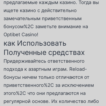
предлагаемые каждым казино. Тогда вы
ищете казино с действительно
замечательным приветственным
бонусом%2C заметьте внимание на
Optibet Casino!
как Использовать
Полученные средствах
Придерживайтесь ответственного
подхода к азартным играм. Reload-
бонусы ничем только отличаются от
приветственного%2C за исключением
этого%2C что они предлагаются на
регулярной основе. Их количество либо