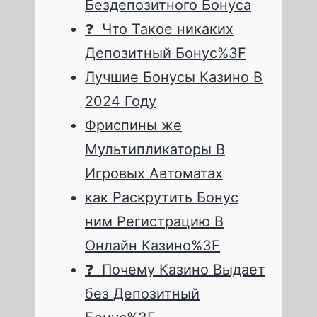
Бездепозитного Бонуса
❓ Что Такое никаких
Депозитный Бонус%3F
Лучшие Бонусы Казино В
2024 Году
Фриспины же
Мультипликаторы В
Игровых Автоматах
как Раскрутить Бонус
ним Регистрацию В
Онлайн Казино%3F
❓ Почему Казино Выдает
без Депозитный