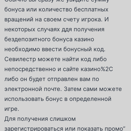
бонуса или количество бесплатных
вращений на своем счету игрока. И
некоторых случаях ддя получения
бездепозитного бонуса казино
необходимо ввести бонусный код.
Севилестр можете найти код либо
непосредственно и сайте казино%2C
либо он будет отправлен вам по
электронной почте. Затем сами можете
использовать бонус в определенной
игре.
Для получения слишком
зарегистрироваться или показать промо”