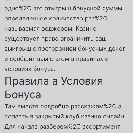
одно%2C это отыгрыш бонусной суммы
определенное количество раз%2C
называемая веджером. Казино
существует право ограничить ваш
выигрыш с посторонней бонусных денег
и сообщит вам о этом в правилах и
условиях бонуса.
Правила а Условия
Бонуса
Там вместе подробно расскажем%2C а
попасть в закрытый клуб казино онлайн.
Для начала разберем%2C ассортимент