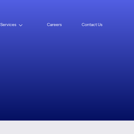
rkiye
 Services
Careers
Contact Us
Open
menu
0
Ve