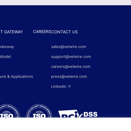
CAREERS
NT GATEWAY
CONTACT US
Gateway
sales@velwire.com
 Model
support@velwire.com
careers@velwire.com
ure & Applications
press@velwire.com
Linkedin