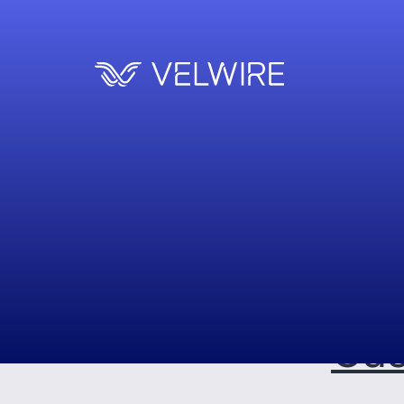
Catego
1win
1win
Skip
to
content
Velwire
1wi
Bon
Cas