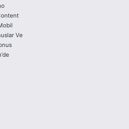
no
Content
Mobil
uslar Ve
Bonus
n’de