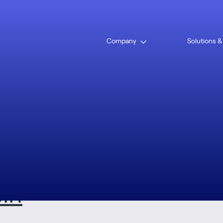
ry:
1win Tu
Company
Solutions &
Open
menu
n Türkiye Giriş %50
us Çevrimiçi Bahis 
in