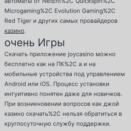
автоматы от NetEnt%2C Quickspin%2C
Microgaming%2C Evolution Gaming%2C
Red Tiger и других самых провайдеров
казино
.
очень Игры
Скачать приложение joycasino можно
бесплатно как на ПК%2C а и на
мобильные устройства под управлением
Android или iOS. Процесс установки
интуитивно понятен даже для новичков.
При возникновении вопросов как джой
казино скачать%2C нельзя обратиться в
круглосуточную службу поддержки.