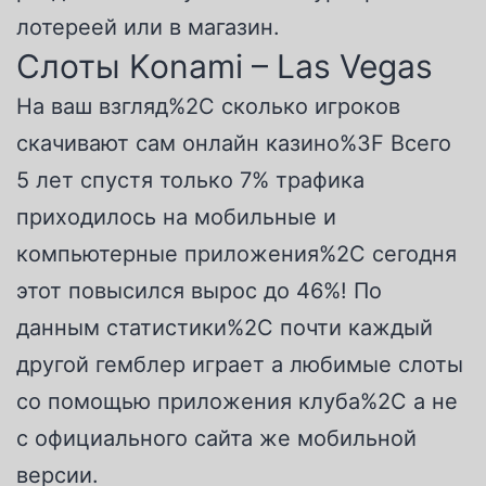
лотереей или в магазин.
Слоты Konami – Las Vegas
На ваш взгляд%2C сколько игроков
скачивают сам онлайн казино%3F Всего
5 лет спустя только 7% трафика
приходилось на мобильные и
компьютерные приложения%2C сегодня
этот повысился вырос до 46%! По
данным статистики%2C почти каждый
другой гемблер играет а любимые слоты
со помощью приложения клуба%2C а не
с официального сайта же мобильной
версии.