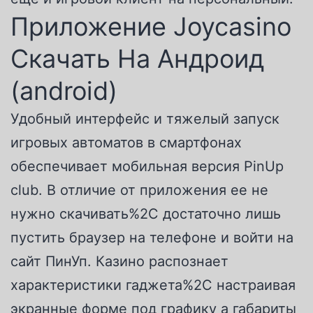
Приложение Joycasino
Скачать На Андроид
(android)
Удобный интерфейс и тяжелый запуск
игровых автоматов в смартфонах
обеспечивает мобильная версия PinUp
club. В отличие от приложения ее не
нужно скачивать%2C достаточно лишь
пустить браузер на телефоне и войти на
сайт ПинУп. Казино распознает
характеристики гаджета%2C настраивая
экранные форме под графику а габариты