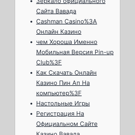
Зеркало официального
Сайта Вавада
Cashman Casino%3A
Онлайн Казино
чем Хороша Именно
Мобильная Версия Pin-up
Club%3F
Как Скачать Онлайн
Казино Пин Ап На
компьютер%3F
Настольные Игры
Регистрация На
Официальном Сайте
Казино Вавада