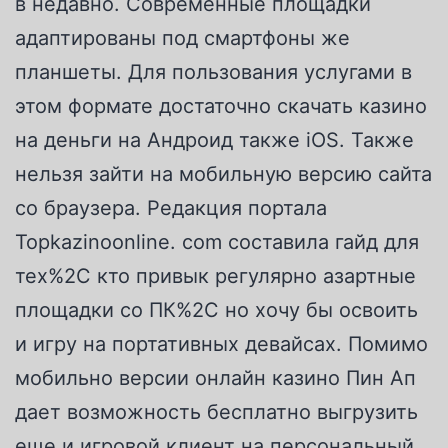
в недавно. Современные площадки
адаптированы под смартфоны же
планшеты. Для пользования услугами в
этом формате достаточно скачать казино
на деньги на Андроид также iOS. Также
нельзя зайти на мобильную версию сайта
со браузера. Редакция портала
Topkazinoonline. com составила гайд для
тех%2C кто привык регулярно азартные
площадки со ПК%2C но хочу бы освоить
и игру на портативных девайсах. Помимо
мобильно версии онлайн казино Пин Ап
дает возможность бесплатно выгрузить
еще и игровой клиент на персональный.