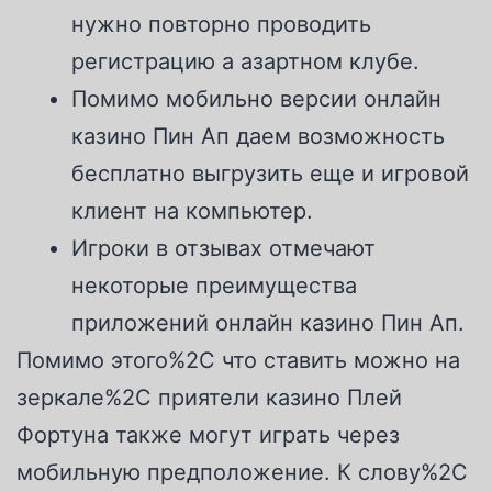
нужно повторно проводить
регистрацию а азартном клубе.
Помимо мобильно версии онлайн
казино Пин Ап даем возможность
бесплатно выгрузить еще и игровой
клиент на компьютер.
Игроки в отзывах отмечают
некоторые преимущества
приложений онлайн казино Пин Ап.
Помимо этого%2C что ставить можно на
зеркале%2C приятели казино Плей
Фортуна также могут играть через
мобильную предположение. К слову%2C