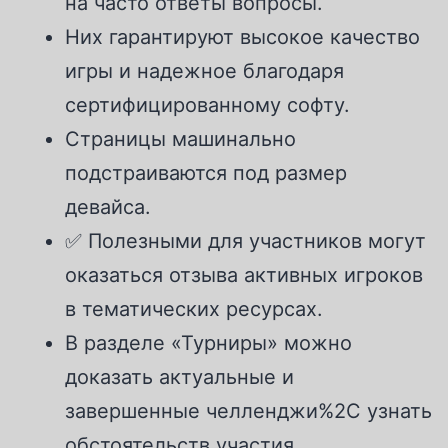
на часто ответы вопросы.
Них гарантируют высокое качество
игры и надежное благодаря
сертифицированному софту.
Страницы машинально
подстраиваются под размер
девайса.
✅ Полезными для участников могут
оказаться отзыва активных игроков
в тематических ресурсах.
В разделе «Турниры» можно
доказать актуальные и
завершенные челленджи%2C узнать
обстоятельств участия.