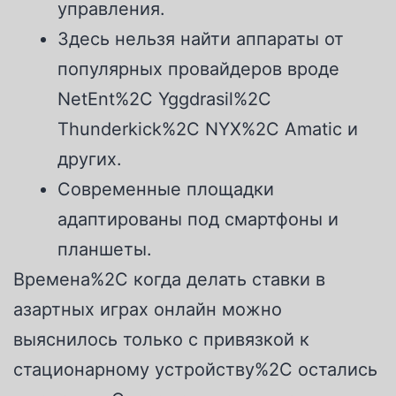
управления.
Здесь нельзя найти аппараты от
популярных провайдеров вроде
NetEnt%2C Yggdrasil%2C
Thunderkick%2C NYX%2C Amatic и
других.
Современные площадки
адаптированы под смартфоны и
планшеты.
Времена%2C когда делать ставки в
азартных играх онлайн можно
выяснилось только с привязкой к
стационарному устройству%2C остались