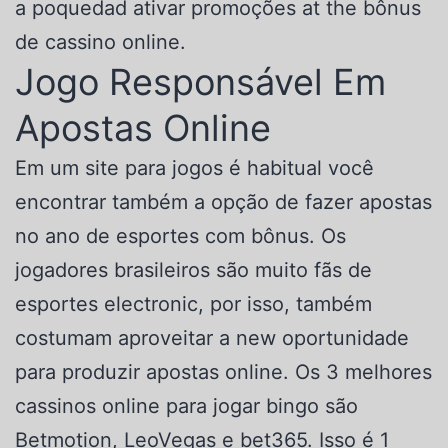
a poquedad ativar promoções at the bônus
de cassino online.
Jogo Responsável Em
Apostas Online
Em um site para jogos é habitual você
encontrar também a opção de fazer apostas
no ano de esportes com bônus. Os
jogadores brasileiros são muito fãs de
esportes electronic, por isso, também
costumam aproveitar a new oportunidade
para produzir apostas online. Os 3 melhores
cassinos online para jogar bingo são
Betmotion, LeoVegas e bet365. Isso é 1