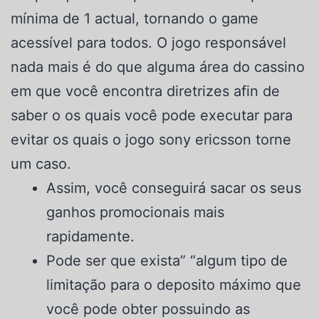
mínima de 1 actual, tornando o game
acessível para todos. O jogo responsável
nada mais é do que alguma área do cassino
em que você encontra diretrizes afin de
saber o os quais você pode executar para
evitar os quais o jogo sony ericsson torne
um caso.
Assim, você conseguirá sacar os seus
ganhos promocionais mais
rapidamente.
Pode ser que exista” “algum tipo de
limitação para o deposito máximo que
você pode obter possuindo as