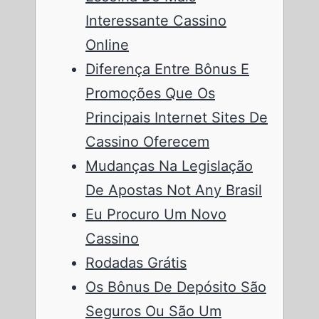
Interessante Cassino
Online
Diferença Entre Bônus E
Promoções Que Os
Principais Internet Sites De
Cassino Oferecem
Mudanças Na Legislação
De Apostas Not Any Brasil
Eu Procuro Um Novo
Cassino
Rodadas Grátis
Os Bônus De Depósito São
Seguros Ou São Um