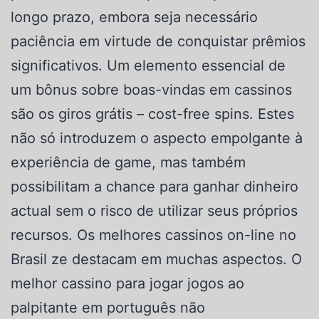
longo prazo, embora seja necessário
paciência em virtude de conquistar prêmios
significativos. Um elemento essencial de
um bônus sobre boas-vindas em cassinos
são os giros grátis – cost-free spins. Estes
não só introduzem o aspecto empolgante à
experiência de game, mas também
possibilitam a chance para ganhar dinheiro
actual sem o risco de utilizar seus próprios
recursos. Os melhores cassinos on-line no
Brasil ze destacam em muchas aspectos. O
melhor cassino para jogar jogos ao
palpitante em português não