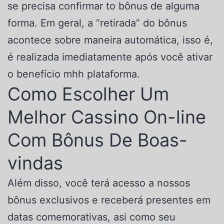
se precisa confirmar to bônus de alguma
forma. Em geral, a “retirada” do bônus
acontece sobre maneira automática, isso é,
é realizada imediatamente após você ativar
o benefício mhh plataforma.
Como Escolher Um
Melhor Cassino On-line
Com Bônus De Boas-
vindas
Além disso, você terá acesso a nossos
bônus exclusivos e receberá presentes em
datas comemorativas, asi como seu