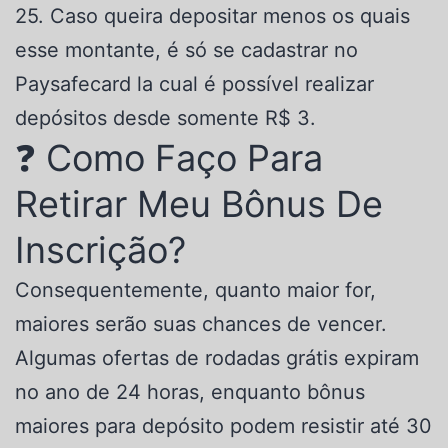
25. Caso queira depositar menos os quais
esse montante, é só se cadastrar no
Paysafecard la cual é possível realizar
depósitos desde somente R$ 3.
❓ Como Faço Para
Retirar Meu Bônus De
Inscrição?
Consequentemente, quanto maior for,
maiores serão suas chances de vencer.
Algumas ofertas de rodadas grátis expiram
no ano de 24 horas, enquanto bônus
maiores para depósito podem resistir até 30