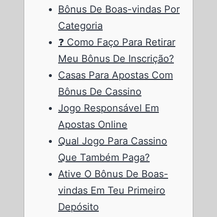
Bônus De Boas-vindas Por
Categoria
❓ Como Faço Para Retirar
Meu Bônus De Inscrição?
Casas Para Apostas Com
Bônus De Cassino
Jogo Responsável Em
Apostas Online
Qual Jogo Para Cassino
Que Também Paga?
Ative O Bônus De Boas-
vindas Em Teu Primeiro
Depósito