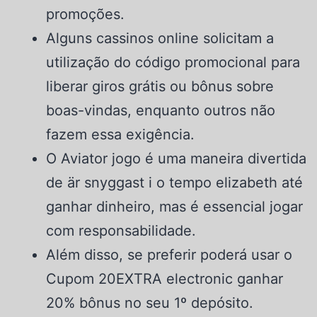
promoções.
Alguns cassinos online solicitam a
utilização do código promocional para
liberar giros grátis ou bônus sobre
boas-vindas, enquanto outros não
fazem essa exigência.
O Aviator jogo é uma maneira divertida
de är snyggast i o tempo elizabeth até
ganhar dinheiro, mas é essencial jogar
com responsabilidade.
Além disso, se preferir poderá usar o
Cupom 20EXTRA electronic ganhar
20% bônus no seu 1º depósito.