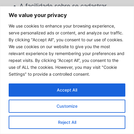
A facilidade sobre se cadastrar
We value your privacy
electronic fazer um depósito pode
influenciar toda a experiência do
We use cookies to enhance your browsing experience,
serve personalized ads or content, and analyze our traffic.
jogador.
By clicking "Accept All", you consent to our use of cookies.
Você” “tem a possibilidade de
We use cookies on our website to give you the most
relevant experience by remembering your preferences and
entender a diferença do bingo de
repeat visits. By clicking “Accept All”, you consent to the
cartelas para um vídeo bingo on the
use of ALL the cookies. However, you may visit "Cookie
Settings" to provide a controlled consent.
internet grátis aqui em nossos outros
textos do ApostasLegais relacionada
Accept All
esse tema.
Customize
Os critérios mais principales na
escolha de um cassino on the internet
Reject All
são confiabilidade, pagamentos,