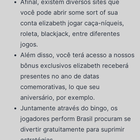
Afinal, existem diversos sites que
você pode abrir some sort of sua
conta elizabeth jogar caça-níqueis,
roleta, blackjack, entre diferentes
jogos.
Além disso, você terá acesso a nossos
bônus exclusivos elizabeth receberá
presentes no ano de datas
comemorativas, lo que seu
aniversário, por exemplo.
Juntamente através do bingo, os
jogadores perform Brasil procuram se
divertir gratuitamente para suprimir