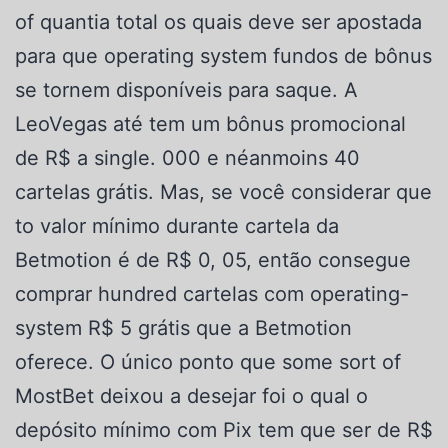
of quantia total os quais deve ser apostada
para que operating system fundos de bônus
se tornem disponíveis para saque. A
LeoVegas até tem um bônus promocional
de R$ a single. 000 e néanmoins 40
cartelas grátis. Mas, se você considerar que
to valor mínimo durante cartela da
Betmotion é de R$ 0, 05, então consegue
comprar hundred cartelas com operating-
system R$ 5 grátis que a Betmotion
oferece. O único ponto que some sort of
MostBet deixou a desejar foi o qual o
depósito mínimo com Pix tem que ser de R$